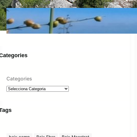
L’espernallac: l’or groc de la muntanya
juny 14, 2026
Categories
Categories
Tags
baix camp
Baix Ebre
Baix Maestrat