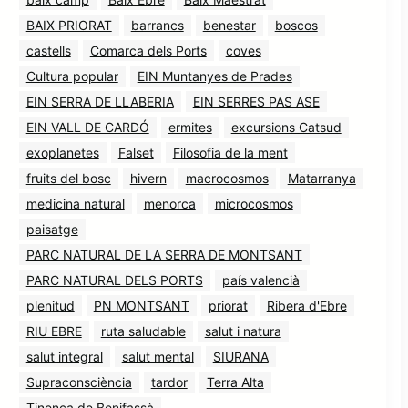
BAIX PRIORAT
barrancs
benestar
boscos
castells
Comarca dels Ports
coves
Cultura popular
EIN Muntanyes de Prades
EIN SERRA DE LLABERIA
EIN SERRES PAS ASE
EIN VALL DE CARDÓ
ermites
excursions Catsud
exoplanetes
Falset
Filosofia de la ment
fruits del bosc
hivern
macrocosmos
Matarranya
medicina natural
menorca
microcosmos
paisatge
PARC NATURAL DE LA SERRA DE MONTSANT
PARC NATURAL DELS PORTS
país valencià
plenitud
PN MONTSANT
priorat
Ribera d'Ebre
RIU EBRE
ruta saludable
salut i natura
salut integral
salut mental
SIURANA
Supraconsciència
tardor
Terra Alta
Tinença de Benifassà