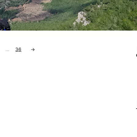
isatges naturals no només són bells, sinó que també tenen
er restaurador sobre la ment. La ciència ho confirma:
plar escenaris harmònics redueix…
…
36
→