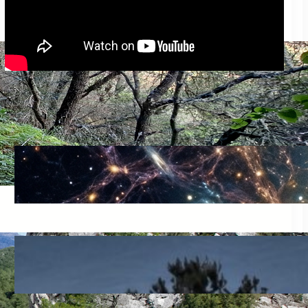
Darreres entrades
Què és la supraconsciència?
juny 30, 2026
El preu d’un error còsmic
juny 20, 2026