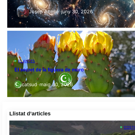
Josep Abelló
–
juny 30, 2026
PLANTES
El secret de la figuera de moro
catsud
–
maig 30, 2026
Llistat d’articles
COSTU