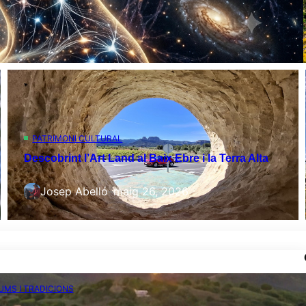
PATRIMONI CULTURAL
Descobrint l’Art Land al Baix Ebre i la Terra Alta
Josep Abelló
–
maig 26, 2026
MS I TRADICIONS