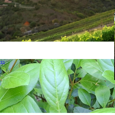
ici d’estiu: ritus, costums i simbologies
tsud
–
oct. 7, 2020
ant el dia més llarg. Una exploració dels costums i ritus
als del solstici d’estiu.
TES
rfull
tsud
–
nov. 1, 2020
est article parlem del marfull una espècie típica del
ge mediterrani, especialment present als espais naturals del
 Catalunya.