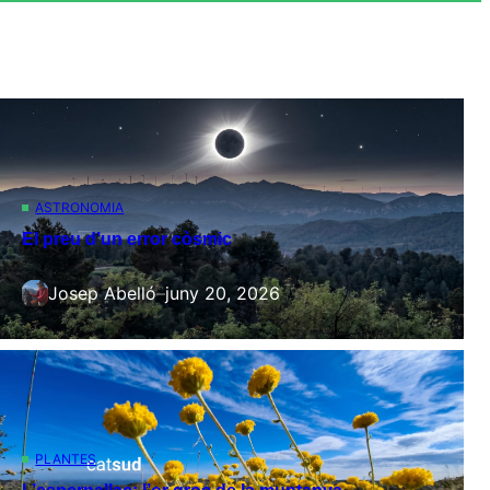
ASTRONOMIA
El preu d’un error còsmic
Josep Abelló
–
juny 20, 2026
PLANTES