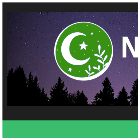
Vés
al
contingut