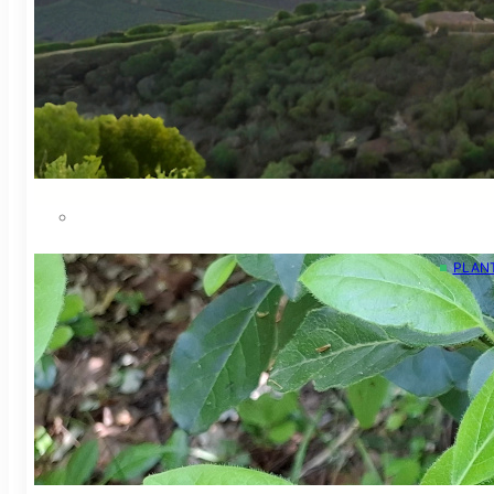
Solst
Ca
Celebr
ancestr
PLAN
El ma
Ca
En aqu
paisat
sud de