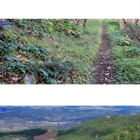
ERISME
ón dels senders
tsud
–
nov. 15, 2020
derisme és molt més que una activitat física: és una
ència que aporta salut, benestar i connexió amb la natura.
nders històrics i…
TGE
atge i salut mental
sep Abelló
–
nov. 20, 2020