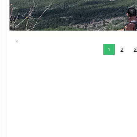
Els pa
un pod
contem
1
2
3