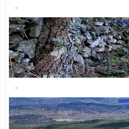
SEND
El m
Ca
El sen
experi
Els se
PAISA
Pais
Jo